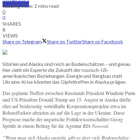
SUBSCRIBE
Reading Time: 2 mins read
0
0
SHARES
8
VIEWS
Share on Telegram
Share on Twitter
Share on Facebook
Sibirien und Alaska sind reich an Bodenschätzen – und genau
hier sieht ein Experte die Zukunft der russisch-US-
amerikanischen Beziehungen. Energie und Bergbau statt
Ukraine-Krise könnten das Gipfeltreffen in Alaska prägen.
Das geplante Treffen zwischen Russlands Präsident Wladimir Putin
und US-Präsident Donald Trump am 15. August in Alaska dürfte
eher auf beiderseitig vorteilhafte Kooperationsprojekte etwa im
Rohstoffsektor abzielen als auf die Lage in der Ukraine. Diese
Prognose mache der ungarische Politikwissenschaftler Georg
Spöttle in einem Beitrag für die Agentur
RIA Nowosti.
“Wenn man sich Alaska ansieht, gibt es dort viele Bodenschätze: