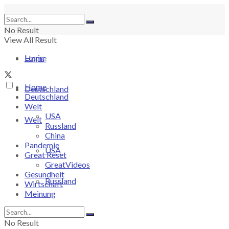
No Result
View All Result
Login
Home
Home
Deutschland
Deutschland
Welt
USA
Welt
Russland
China
Pandemie
USA
Great Reset
GreatVideos
Gesundheit
Russland
Wirtschaft
Meinung
China
No Result