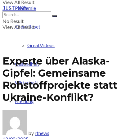
View All Result
Pandemie
JUST-NOW
No Result
Great Reset
View All Result
GreatVideos
Experte über Alaska-
Gesundheit
Gipfel: Gemeinsame
Rohstoffprojekte statt
Wirtschaft
Ukraine-Konflikt?
Meinung
PRICING
by
rtnews
12/08/2025