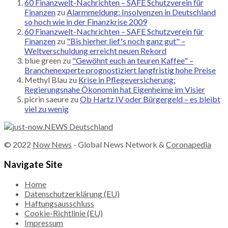
60 Finanzwelt-Nachrichten – SAFE Schutzverein für
Finanzen
zu
Alarmmeldung: Insolvenzen in Deutschland
so hoch wie in der Finanzkrise 2009
60 Finanzwelt-Nachrichten – SAFE Schutzverein für
Finanzen
zu
"Bis hierher lief's noch ganz gut" –
Weltverschuldung erreicht neuen Rekord
blue green
zu
"Gewöhnt euch an teuren Kaffee" –
Branchenexperte prognostiziert langfristig hohe Preise
Methyl Blau
zu
Krise in Pflegeversicherung:
Regierungsnahe Ökonomin hat Eigenheime im Visier
picrin saeure
zu
Ob Hartz IV oder Bürgergeld – es bleibt
viel zu wenig
© 2022
Now News
- Global News Network &
Coronapedia
Navigate Site
Home
Datenschutzerklärung (EU)
Haftungsausschluss
Cookie-Richtlinie (EU)
Impressum