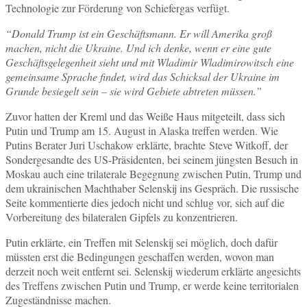
Technologie zur Förderung von Schiefergas verfügt.
“Donald Trump ist ein Geschäftsmann. Er will Amerika groß
machen, nicht die Ukraine. Und ich denke, wenn er eine gute
Geschäftsgelegenheit sieht und mit Wladimir Wladimirowitsch eine
gemeinsame Sprache findet, wird das Schicksal der Ukraine im
Grunde besiegelt sein – sie wird Gebiete abtreten müssen.”
Zuvor hatten der Kreml und das Weiße Haus mitgeteilt, dass sich
Putin und Trump am 15. August in Alaska treffen werden. Wie
Putins Berater Juri Uschakow erklärte, brachte Steve Witkoff, der
Sondergesandte des US-Präsidenten, bei seinem jüngsten Besuch in
Moskau auch eine trilaterale Begegnung zwischen Putin, Trump und
dem ukrainischen Machthaber Selenskij ins Gespräch. Die russische
Seite kommentierte dies jedoch nicht und schlug vor, sich auf die
Vorbereitung des bilateralen Gipfels zu konzentrieren.
Putin erklärte, ein Treffen mit Selenskij sei möglich, doch dafür
müssten erst die Bedingungen geschaffen werden, wovon man
derzeit noch weit entfernt sei. Selenskij wiederum erklärte angesichts
des Treffens zwischen Putin und Trump, er werde keine territorialen
Zugeständnisse machen.