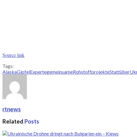
Source link
Tags:
AlaskaGipfel
Experte
gemeinsame
Rohstoffprojekte
Statt
über
Ukr
rtnews
Related
Posts