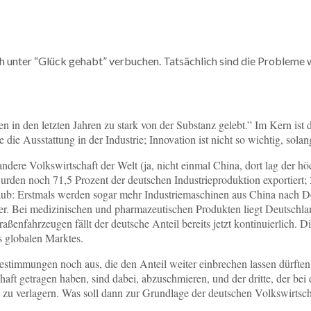
 unter “Glück gehabt” verbuchen. Tatsächlich sind die Probleme we
en in den letzten Jahren zu stark von der Substanz gelebt.” Im Kern ist
ie die Ausstattung in der Industrie; Innovation ist nicht so wichtig, 
ere Volkswirtschaft der Welt (ja, nicht einmal China, dort lag der hö
wurden noch 71,5 Prozent der deutschen Industrieproduktion exportiert; 
b: Erstmals werden sogar mehr Industriemaschinen aus China nach Deu
. Bei medizinischen und pharmazeutischen Produkten liegt Deutschlan
aßenfahrzeugen fällt der deutsche Anteil bereits jetzt kontinuierlich. D
s globalen Marktes.
stimmungen noch aus, die den Anteil weiter einbrechen lassen dürft
aft getragen haben, sind dabei, abzuschmieren, und der dritte, der bei
n zu verlagern. Was soll dann zur Grundlage der deutschen Volkswirtsc