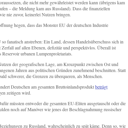
voraussetzen, die nicht mehr gewährleistet werden kann (übrigens kam
ufen ‒ die Meldung kam aus Russland). Dass die finanziellen
wie nie zuvor, keinerlei Nutzen bringen.
offnung hegen, dass das Monster EU der deutschen Industrie
 so fanatisch anstreben: Ein Land, dessen Handelsüberschuss sich in
erfall auf allen Ebenen, defizitär und perspektivlos. Überall ist
es Reservoir urbanen Lumpenproletariats.
n Nutzen der geografischen Lage, am Kreuzpunkt zwischen Ost und
angenen Jahren aus politischen Gründen zunehmend beschnitten. Statt
ald schwerer, die Grenzen zu überqueren, als Menschen.
hundert Deutschen am gesamten Bruttoinlandsprodukt
beträgt
gen zeitigen wird.
. Dafür müssten entweder die gesamten EU-Eliten ausgetauscht oder die
hulden noch auf Manöver wie jenes der Beschlagnahmung russischer
 Beziehungen zu Russland, wahrscheinlich zu spät käme. Denn so, wie