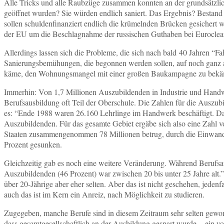
Alle Tricks und alle Raubzüge zusammen konnten an der grundsätzlic
geöffnet wurden? Sie würden endlich saniert. Das Ergebnis? Bestand i
sollen schuldenfinanziert endlich die krümelnden Brücken gesichert wer
der EU um die Beschlagnahme der russischen Guthaben bei Euroclear 
Allerdings lassen sich die Probleme, die sich nach bald 40 Jahren “F
Sanierungsbemühungen, die begonnen werden sollen, auf noch ganz an
käme, den Wohnungsmangel mit einer großen Baukampagne zu bekämpfen
Immerhin: Von 1,7 Millionen Auszubildenden in Industrie und Handwe
Berufsausbildung oft Teil der Oberschule. Die Zahlen für die Auszubil
es: “Ende 1988 waren 26.160 Lehrlinge im Handwerk beschäftigt. Dam
Auszubildenden. Für das gesamte Gebiet ergäbe sich also eine Zahl vo
Staaten zusammengenommen 78 Millionen betrug, durch die Einwander
Prozent gesunken.
Gleichzeitig gab es noch eine weitere Veränderung. Während Berufs
Auszubildenden (46 Prozent) war zwischen 20 bis unter 25 Jahre alt.
über 20-Jährige aber eher selten. Aber das ist nicht geschehen, jed
auch das ist im Kern ein Anreiz, nach Möglichkeit zu studieren.
Zugegeben, manche Berufe sind in diesem Zeitraum sehr selten gewor
dass gesamtgesellschaftlich an der Ausbildung gespart wurde ‒ ein vo