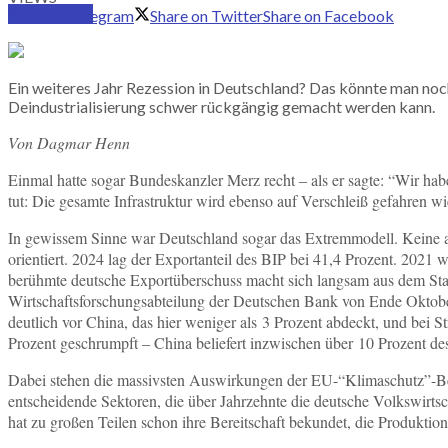
SUBSCRIBE
Share on Telegram
Share on Twitter
Share on Facebook
Ein weiteres Jahr Rezession in Deutschland? Das könnte man noch
Deindustrialisierung schwer rückgängig gemacht werden kann.
Von Dagmar Henn
Einmal hatte sogar Bundeskanzler Merz recht ‒ als er sagte: “Wir hab
tut: Die gesamte Infrastruktur wird ebenso auf Verschleiß gefahren w
In gewissem Sinne war Deutschland sogar das Extremmodell. Keine and
orientiert. 2024 lag der Exportanteil des BIP bei 41,4 Prozent. 2021 
berühmte deutsche Exportüberschuss macht sich langsam aus dem Stau
Wirtschaftsforschungsabteilung der Deutschen Bank von Ende Oktober
deutlich vor China, das hier weniger als 3 Prozent abdeckt, und bei Str
Prozent geschrumpft ‒ China beliefert inzwischen über 10 Prozent de
Dabei stehen die massivsten Auswirkungen der EU-“Klimaschutz”-Be
entscheidende Sektoren, die über Jahrzehnte die deutsche Volkswirtsch
hat zu großen Teilen schon ihre Bereitschaft bekundet, die Produktio