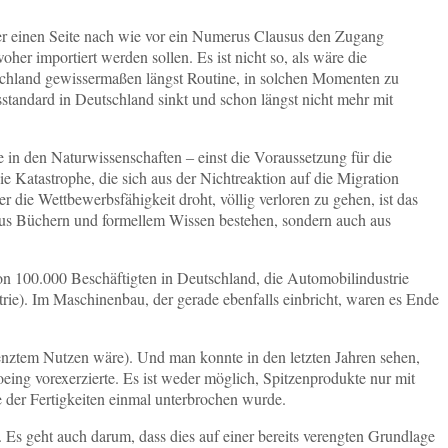
der einen Seite nach wie vor ein Numerus Clausus den Zugang
er importiert werden sollen. Es ist nicht so, als wäre die
utschland gewissermaßen längst Routine, in solchen Momenten zu
standard in Deutschland sinkt und schon längst nicht mehr mit
 in den Naturwissenschaften ‒ einst die Voraussetzung für die
 Katastrophe, die sich aus der Nichtreaktion auf die Migration
 die Wettbewerbsfähigkeit droht, völlig verloren zu gehen, ist das
 aus Büchern und formellem Wissen bestehen, sondern auch aus
von 100.000 Beschäftigten in Deutschland, die Automobilindustrie
rie). Im Maschinenbau, der gerade ebenfalls einbricht, waren es Ende
enztem Nutzen wäre). Und man konnte in den letzten Jahren sehen,
oeing vorexerzierte. Es ist weder möglich, Spitzenprodukte nur mit
 der Fertigkeiten einmal unterbrochen wurde.
 Es geht auch darum, dass dies auf einer bereits verengten Grundlage