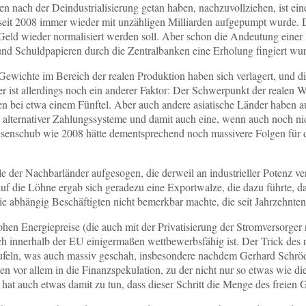
n nach der Deindustrialisierung getan haben, nachzuvollziehen, ist ein
 seit 2008 immer wieder mit unzähligen Milliarden aufgepumpt wurde. D
ld wieder normalisiert werden soll. Aber schon die Andeutung einer Ko
nd Schuldpapieren durch die Zentralbanken eine Erholung fingiert wu
ewichte im Bereich der realen Produktion haben sich verlagert, und di
r ist allerdings noch ein anderer Faktor: Der Schwerpunkt der realen Wi
chen bei etwa einem Fünftel. Aber auch andere asiatische Länder haben 
ng alternativer Zahlungssysteme und damit auch eine, wenn auch noch 
senschub wie 2008 hätte dementsprechend noch massivere Folgen für d
 der Nachbarländer aufgesogen, die derweil an industrieller Potenz ve
uf die Löhne ergab sich geradezu eine Exportwalze, die dazu führte, das
die abhängig Beschäftigten nicht bemerkbar machte, die seit Jahrzehnt
hen Energiepreise (die auch mit der Privatisierung der Stromversorger 
noch innerhalb der EU einigermaßen wettbewerbsfähig ist. Der Trick des 
haufeln, was auch massiv geschah, insbesondere nachdem Gerhard Schr
sen vor allem in die Finanzspekulation, zu der nicht nur so etwas wie
t auch etwas damit zu tun, dass dieser Schritt die Menge des freien G