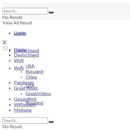
No Result
View All Result
Login
Home
Home
Deutschland
Deutschland
Welt
USA
Welt
Russland
China
Pandemie
USA
Great Reset
GreatVideos
Gesundheit
Russland
Wirtschaft
Meinung
China
No Result