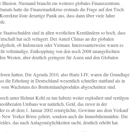
e Illusion. Niemand braucht ein weiteres globales Finanzzentrum.
amals hatte die Finanzmarktkrise erstmals die Frage auf den Tisch
rrektur löste derartige Panik aus, dass dann über viele Jahre
rde.
e Staatsschulden sind in allen westlichen Kernländern so hoch, dass
rtschaft hat sich verlagert. Der Anteil Chinas an der globalen
aufgeholt, ob Indonesien oder Vietnam. Interessanterweise waren es
nicht vollständige, Entkopplung von den noch 2008 unangefochten
en Westen, aber deutlich geringere für Asien und den Globalen
rloren hatten. Die Agenda 2010, also Hartz I-IV, waren die Grundlage
s die Erholung in Deutschland wesentlich schneller stattfand als in
en vom Wachstum des Bruttoinlandsprodukts abgeschnitten sind.
noch unter Helmut Kohl zu tun haben) weiter explodiert und vertilgen
neoliberalen Umbaus war natürlich, Geld, das zuvor in der
öder es ab dem 1. Januar 2002 ermöglichte, Gewinne aus dem Verkauf
 die New Yorker Börse gehört, sondern auch die Immobilienmärkte. Die
eldes, das nach Anlagemöglichkeiten sucht, deutlich erhöht hat.