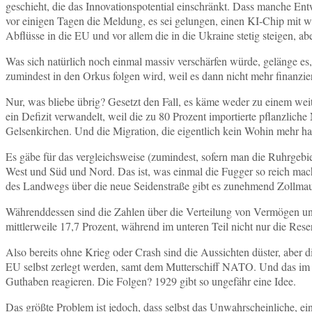
geschieht, die das Innovationspotential einschränkt. Dass manche En
vor einigen Tagen die Meldung, es sei gelungen, einen KI-Chip mit 
Abflüsse in die EU und vor allem die in die Ukraine stetig steigen, ab
Was sich natürlich noch einmal massiv verschärfen würde, gelänge es
zumindest in den Orkus folgen wird, weil es dann nicht mehr finanzi
Nur, was bliebe übrig? Gesetzt den Fall, es käme weder zu einem weit
ein Defizit verwandelt, weil die zu 80 Prozent importierte pflanzlich
Gelsenkirchen. Und die Migration, die eigentlich kein Wohin mehr hat
Es gäbe für das vergleichsweise (zumindest, sofern man die Ruhrgeb
West und Süd und Nord. Das ist, was einmal die Fugger so reich mac
des Landwegs über die neue Seidenstraße gibt es zunehmend Zollmau
Währenddessen sind die Zahlen über die Verteilung von Vermögen un
mittlerweile 17,7 Prozent, während im unteren Teil nicht nur die Rese
Also bereits ohne Krieg oder Crash sind die Aussichten düster, aber 
EU selbst zerlegt werden, samt dem Mutterschiff NATO. Und das im 
Guthaben reagieren. Die Folgen? 1929 gibt so ungefähr eine Idee.
Das größte Problem ist jedoch, dass selbst das Unwahrscheinliche, 