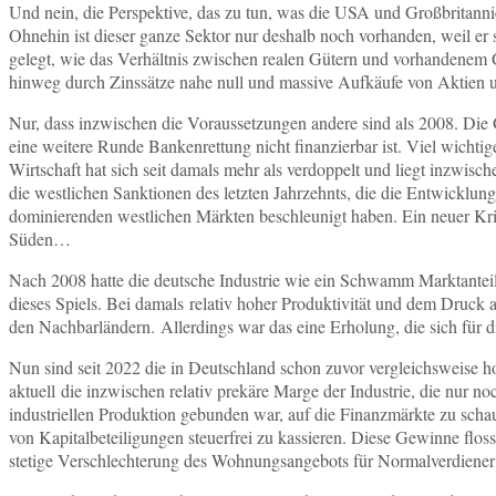
Und nein, die Perspektive, das zu tun, was die USA und Großbritannie
Ohnehin ist dieser ganze Sektor nur deshalb noch vorhanden, weil er
gelegt, wie das Verhältnis zwischen realen Gütern und vorhandenem Ge
hinweg durch Zinssätze nahe null und massive Aufkäufe von Aktien u
Nur, dass inzwischen die Voraussetzungen andere sind als 2008. Die G
eine weitere Runde Bankenrettung nicht finanzierbar ist. Viel wichtige
Wirtschaft hat sich seit damals mehr als verdoppelt und liegt inzwis
die westlichen Sanktionen des letzten Jahrzehnts, die die Entwicklu
dominierenden westlichen Märkten beschleunigt haben. Ein neuer Kri
Süden…
Nach 2008 hatte die deutsche Industrie wie ein Schwamm Marktanteile
dieses Spiels. Bei damals relativ hoher Produktivität und dem Druck a
den Nachbarländern. Allerdings war das eine Erholung, die sich für 
Nun sind seit 2022 die in Deutschland schon zuvor vergleichsweise ho
aktuell die inzwischen relativ prekäre Marge der Industrie, die nur 
industriellen Produktion gebunden war, auf die Finanzmärkte zu sc
von Kapitalbeteiligungen steuerfrei zu kassieren. Diese Gewinne flos
stetige Verschlechterung des Wohnungsangebots für Normalverdiener ha