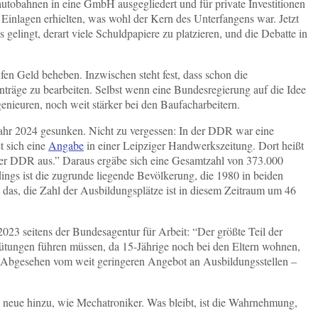
tobahnen in eine GmbH ausgegliedert und für private Investitionen
 Einlagen erhielten, was wohl der Kern des Unterfangens war. Jetzt
 gelingt, derart viele Schuldpapiere zu platzieren, und die Debatte in
fen Geld beheben. Inzwischen steht fest, dass schon die
räge zu bearbeiten. Selbst wenn eine Bundesregierung auf die Idee
nieuren, noch weit stärker bei den Baufacharbeitern.
Jahr 2024 gesunken. Nicht zu vergessen: In der DDR war eine
t sich eine
Angabe
in einer Leipziger Handwerkszeitung. Dort heißt
 der DDR aus.” Daraus ergäbe sich eine Gesamtzahl von 373.000
dings ist die zugrunde liegende Bevölkerung, die 1980 in beiden
as, die Zahl der Ausbildungsplätze ist in diesem Zeitraum um 46
2023 seitens der Bundesagentur für Arbeit: “Der größte Teil der
gütungen führen müssen, da 15-Jährige noch bei den Eltern wohnen,
en. Abgesehen vom weit geringeren Angebot an Ausbildungsstellen ‒
 neue hinzu, wie Mechatroniker. Was bleibt, ist die Wahrnehmung,
.