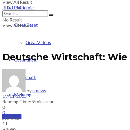
View All Result
Pandemie
JUST-NOW
No Result
Great Reset
View All Result
GreatVideos
Deutsche Wirtschaft: Wie 
Gesundheit
Wirtschaft
by
rtnews
Meinung
19/11/2025
Reading Time: 9 mins read
0
0
PRICING
SHARES
11
VIEWS