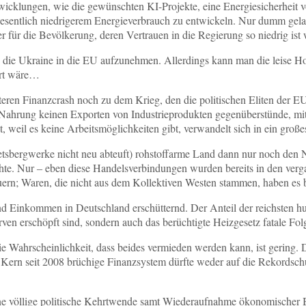
twicklungen, wie die gewünschten KI-Projekte, eine Energiesicherheit 
wesentlich niedrigerem Energieverbrauch zu entwickeln. Nur dumm gela
er für die Bevölkerung, deren Vertrauen in die Regierung so niedrig ist 
, die Ukraine in die EU aufzunehmen. Allerdings kann man die leise H
ert wäre…
eren Finanzcrash noch zu dem Krieg, den die politischen Eliten der EU
e Nahrung keinen Exporten von Industrieprodukten gegenüberstünde, mit Z
, weil es keine Arbeitsmöglichkeiten gibt, verwandelt sich in ein groß
ietsbergwerke nicht neu abteuft) rohstoffarme Land dann nur noch de
hte. Nur ‒ eben diese Handelsverbindungen wurden bereits in den verg
ern; Waren, die nicht aus dem Kollektiven Westen stammen, haben es b
d Einkommen in Deutschland erschütternd. Der Anteil der reichsten 
rven erschöpft sind, sondern auch das berüchtigte Heizgesetz fatale Fol
die Wahrscheinlichkeit, dass beides vermieden werden kann, ist gering
Kern seit 2008 brüchige Finanzsystem dürfte weder auf die Rekordsc
eine völlige politische Kehrtwende samt Wiederaufnahme ökonomischer