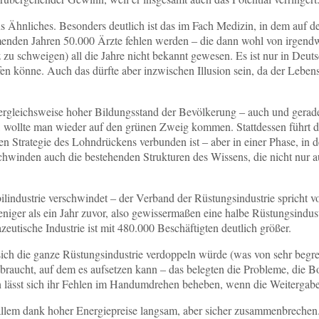
us Ähnliches. Besonders deutlich ist das im Fach Medizin, in dem auf 
enden Jahren 50.000 Ärzte fehlen werden ‒ die dann wohl von irgendwoh
 zu schweigen) all die Jahre nicht bekannt gewesen. Es ist nur in De
n könne. Auch das dürfte aber inzwischen Illusion sein, da der Lebens
vergleichsweise hoher Bildungsstand der Bevölkerung ‒ auch und gerade
 wollte man wieder auf den grünen Zweig kommen. Stattdessen führt die
 Strategie des Lohndrückens verbunden ist ‒ aber in einer Phase, in der
schwinden auch die bestehenden Strukturen des Wissens, die nicht nur
ilindustrie verschwindet ‒ der Verband der Rüstungsindustrie spricht 
iger als ein Jahr zuvor, also gewissermaßen eine halbe Rüstungsindust
utische Industrie ist mit 480.000 Beschäftigten deutlich größer.
 sich die ganze Rüstungsindustrie verdoppeln würde (was von sehr begr
 braucht, auf dem es aufsetzen kann ‒ das belegten die Probleme, die B
ch lässt sich ihr Fehlen im Handumdrehen beheben, wenn die Weitergabe
 allem dank hoher Energiepreise langsam, aber sicher zusammenbrechen.