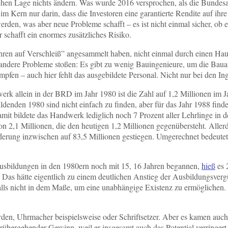
hen Lage nichts ändern. Was wurde 2016 versprochen, als die Bundesau
m Kern nur darin, dass die Investoren eine garantierte Rendite auf ihre
den, was aber neue Probleme schafft ‒ es ist nicht einmal sicher, ob es
schafft ein enormes zusätzliches Risiko.
ahren auf Verschleiß” angesammelt haben, nicht einmal durch einen Hau
dere Probleme stoßen: Es gibt zu wenig Bauingenieure, um die Bauant
 ‒ auch hier fehlt das ausgebildete Personal. Nicht nur bei den Inge
rk allein in der BRD im Jahr 1980 ist die Zahl auf 1,2 Millionen im 
denden 1980 sind nicht einfach zu finden, aber für das Jahr 1988 finde
it bildete das Handwerk lediglich noch 7 Prozent aller Lehrlinge in
n 2,1 Millionen, die den heutigen 1,2 Millionen gegenübersteht. Aller
ung inzwischen auf 83,5 Millionen gestiegen. Umgerechnet bedeutet d
ausbildungen in den 1980ern noch mit 15, 16 Jahren begannen,
hieß
es 
” Das hätte eigentlich zu einem deutlichen Anstieg der Ausbildungsver
enfalls nicht in dem Maße, um eine unabhängige Existenz zu ermöglich
den, Uhrmacher beispielsweise oder Schriftsetzer. Aber es kamen auch
rübergehender Gewinn, weil er insgesamt auch das Potential verringert