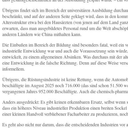
Übrigens findet sich im Bereich der universitären Ausbildung durcha
beschränkt, und auf der anderen Seite geklagt wird, dass in den komm
Altersstruktur etwa bei den Hausärzten (von jenen auf dem Land ganz
erwarten, dass man ausgebildetes Personal rund um die Welt abschöpfe
anderen Ländern wie China mithalten kann.
Die Einbußen im Bereich der Bildung sind besonders fatal, weil ein 
industrielle Entwicklung war und auch die Voraussetzung sein würde,
entwickelt, zu einem allgemeinen Absinken. Was durchaus mit der alten
eine Entwicklung in die falsche Richtung. Denn auf diese Weise ver
informellem.
Übrigens, die Rüstungsindustrie ist keine Rettung, wenn die Automob
beschäftigte im August 2025 noch 716.000 (das sind schon 51.500 wen
vergangenen Jahres 952.000 Beschäftigte. Auch die chemisch-pharmaze
Anders ausgedrückt: Es gibt keinen erkennbaren Ersatz, selbst wenn
dass ein höheres Niveau industrieller Produktion einen breiten Sockel
einer kleinen Handvoll verbliebener Facharbeiter zu produzieren, no
Es geht also nicht nur darum, dass die entscheidenden Industrien vor