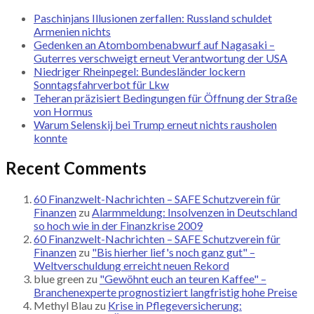
Paschinjans Illusionen zerfallen: Russland schuldet
Armenien nichts
Gedenken an Atombombenabwurf auf Nagasaki –
Guterres verschweigt erneut Verantwortung der USA
Niedriger Rheinpegel: Bundesländer lockern
Sonntagsfahrverbot für Lkw
Teheran präzisiert Bedingungen für Öffnung der Straße
von Hormus
Warum Selenskij bei Trump erneut nichts rausholen
konnte
Recent Comments
60 Finanzwelt-Nachrichten – SAFE Schutzverein für
Finanzen
zu
Alarmmeldung: Insolvenzen in Deutschland
so hoch wie in der Finanzkrise 2009
60 Finanzwelt-Nachrichten – SAFE Schutzverein für
Finanzen
zu
"Bis hierher lief's noch ganz gut" –
Weltverschuldung erreicht neuen Rekord
blue green
zu
"Gewöhnt euch an teuren Kaffee" –
Branchenexperte prognostiziert langfristig hohe Preise
Methyl Blau
zu
Krise in Pflegeversicherung: