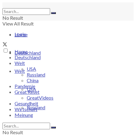
No Result
View All Result
Login
Home
Home
Deutschland
Deutschland
Welt
USA
Welt
Russland
China
Pandemie
USA
Great Reset
GreatVideos
Gesundheit
Russland
Wirtschaft
Meinung
China
No Result