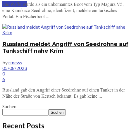
Die Waffe wurde als ein unbemanntes Boot vom Typ Magura V5,
SUBSCRIBE
eine Kamikaze-Seedrohne, identifiziert, meldete ein türkisches
Portal. Ein Fischerboot ...
Russland meldet Angriff von Seedrohne auf
Tankschiff nahe Krim
by
rtnews
05/08/2023
0
6
Russland gab den Angriff einer Seedrohne auf einen Tanker in der
Nähe der Straße von Kertsch bekannt. Es gab keine ...
Suchen
Suchen
Recent Posts