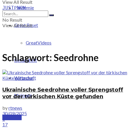
View All Result
Pandemie
JUST-NOW
No Result
Great Reset
View All Result
GreatVideos
Schlagwort:
Seedrohne
Gesundheit
Wirtschaft
Ukrainische Seedrohne voller Sprengstoff
Meinung
vor der türkischen Küste gefunden
by
rtnews
30/09/2025
PRICING
0
17