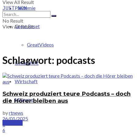
View All Result
Pandemie
JUST-NOW
No Result
Great Reset
View All Result
GreatVideos
Schlagwort:
podcasts
Gesundheit
Wirtschaft
Schweiz produziert teure Podcasts – doch
Meinung
die Hörer bleiben aus
by
rtnews
26/01/2025
PRICING
0
6