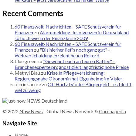
Recent Comments
60 Finanzwelt-Nachrichten – SAFE Schutzverein für
Finanzen
zu
Alarmmeldung: Insolvenzen in Deutschland
so hoch wie in der Finanzkrise 2009
60 Finanzwelt-Nachrichten – SAFE Schutzverein für
Finanzen
zu
"Bis hierher lief's noch ganz gut" –
Weltverschuldung erreicht neuen Rekord
blue green
zu
"Gewöhnt euch an teuren Kaffee" –
Branchenexperte prognostiziert langfristig hohe Preise
Methyl Blau
zu
Krise in Pflegeversicherung:
Regierungsnahe Ökonomin hat Eigenheime im Visier
picrin saeure
zu
Ob Hartz IV oder Bürgergeld – es bleibt
viel zu wenig
© 2022
Now News
- Global News Network &
Coronapedia
Navigate Site
Home