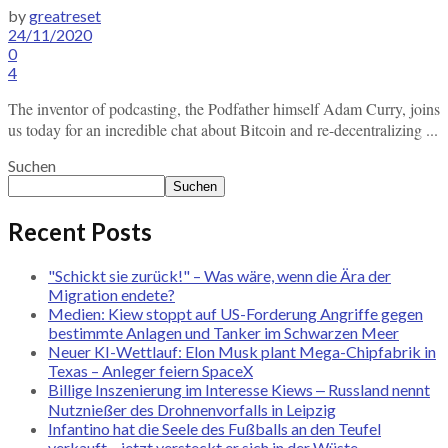
by
greatreset
24/11/2020
0
4
The inventor of podcasting, the Podfather himself Adam Curry, joins
us today for an incredible chat about Bitcoin and re-decentralizing ...
Suchen
Suchen
Recent Posts
"Schickt sie zurück!" – Was wäre, wenn die Ära der
Migration endete?
Medien: Kiew stoppt auf US-Forderung Angriffe gegen
bestimmte Anlagen und Tanker im Schwarzen Meer
Neuer KI-Wettlauf: Elon Musk plant Mega-Chipfabrik in
Texas – Anleger feiern SpaceX
Billige Inszenierung im Interesse Kiews ‒ Russland nennt
Nutznießer des Drohnenvorfalls in Leipzig
Infantino hat die Seele des Fußballs an den Teufel
verkauft – jetzt versteckt er sich in der Wüste