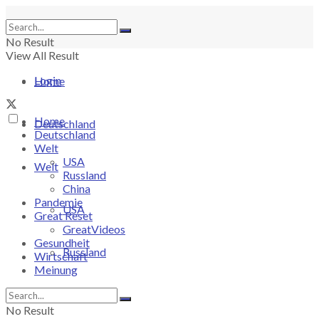
No Result
View All Result
Login
Home
Home
Deutschland
Deutschland
Welt
USA
Welt
Russland
China
Pandemie
USA
Great Reset
GreatVideos
Gesundheit
Russland
Wirtschaft
Meinung
China
No Result