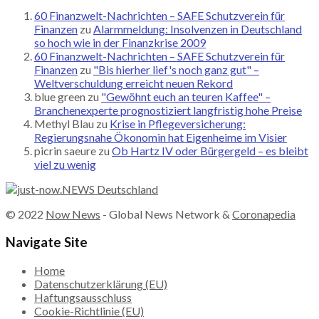
60 Finanzwelt-Nachrichten – SAFE Schutzverein für
Finanzen
zu
Alarmmeldung: Insolvenzen in Deutschland
so hoch wie in der Finanzkrise 2009
60 Finanzwelt-Nachrichten – SAFE Schutzverein für
Finanzen
zu
"Bis hierher lief's noch ganz gut" –
Weltverschuldung erreicht neuen Rekord
blue green
zu
"Gewöhnt euch an teuren Kaffee" –
Branchenexperte prognostiziert langfristig hohe Preise
Methyl Blau
zu
Krise in Pflegeversicherung:
Regierungsnahe Ökonomin hat Eigenheime im Visier
picrin saeure
zu
Ob Hartz IV oder Bürgergeld – es bleibt
viel zu wenig
© 2022
Now News
- Global News Network &
Coronapedia
Navigate Site
Home
Datenschutzerklärung (EU)
Haftungsausschluss
Cookie-Richtlinie (EU)