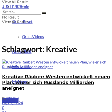
View All Result
Pandemie
JUST-NOW
No Result
Great Reset
View All Result
GreatVideos
Schlagwort:
Kreative
Gesundheit
Wirtschaft
Kreative Räuber: Westen entwickelt neuen
Meinung
Plan, wie er sich Russlands Milliarden
aneignet
by
rtnews
PRICING
04/02/2024
0