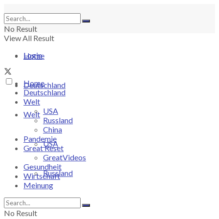
No Result
View All Result
Login
Home
Home
Deutschland
Deutschland
Welt
USA
Welt
Russland
China
Pandemie
USA
Great Reset
GreatVideos
Gesundheit
Russland
Wirtschaft
Meinung
China
No Result