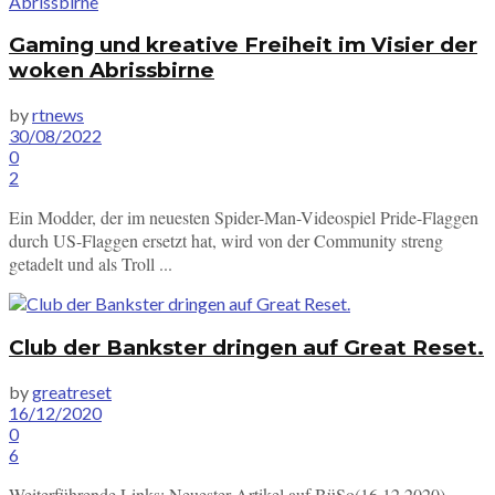
Gaming und kreative Freiheit im Visier der
woken Abrissbirne
by
rtnews
30/08/2022
0
2
Ein Modder, der im neuesten Spider-Man-Videospiel Pride-Flaggen
durch US-Flaggen ersetzt hat, wird von der Community streng
getadelt und als Troll ...
Club der Bankster dringen auf Great Reset.
by
greatreset
16/12/2020
0
6
Weiterführende Links: Neuester Artikel auf BüSo(16.12.2020)