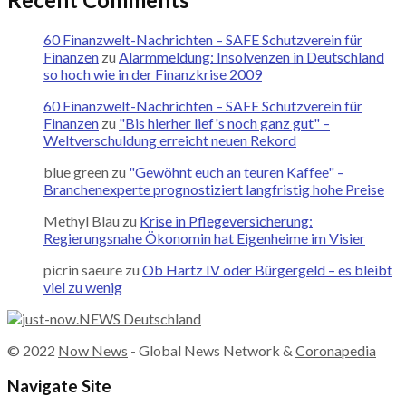
60 Finanzwelt-Nachrichten – SAFE Schutzverein für
Finanzen
zu
Alarmmeldung: Insolvenzen in Deutschland
so hoch wie in der Finanzkrise 2009
60 Finanzwelt-Nachrichten – SAFE Schutzverein für
Finanzen
zu
"Bis hierher lief's noch ganz gut" –
Weltverschuldung erreicht neuen Rekord
blue green
zu
"Gewöhnt euch an teuren Kaffee" –
Branchenexperte prognostiziert langfristig hohe Preise
Methyl Blau
zu
Krise in Pflegeversicherung:
Regierungsnahe Ökonomin hat Eigenheime im Visier
picrin saeure
zu
Ob Hartz IV oder Bürgergeld – es bleibt
viel zu wenig
© 2022
Now News
- Global News Network &
Coronapedia
Navigate Site