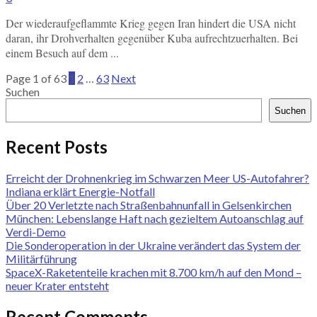
Der wiederaufgeflammte Krieg gegen Iran hindert die USA nicht
daran, ihr Drohverhalten gegenüber Kuba aufrechtzuerhalten. Bei
einem Besuch auf dem ...
Page 1 of 63
1
2
…
63
Next
Suchen
Suchen
Recent Posts
Erreicht der Drohnenkrieg im Schwarzen Meer US-Autofahrer?
Indiana erklärt Energie-Notfall
Über 20 Verletzte nach Straßenbahnunfall in Gelsenkirchen
München: Lebens­lange Haft nach gezieltem Autoanschlag auf
Verdi-Demo
Die Sonderoperation in der Ukraine verändert das System der
Militärführung
SpaceX-Raketenteile krachen mit 8.700 km/h auf den Mond –
neuer Krater entsteht
Recent Comments