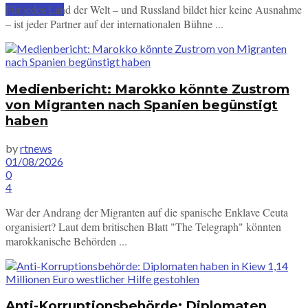
Für jedes Land der Welt – und Russland bildet hier keine Ausnahme
SUBSCRIBE
– ist jeder Partner auf der internationalen Bühne ...
Medienbericht: Marokko könnte Zustrom
von Migranten nach Spanien begünstigt
haben
by
rtnews
01/08/2026
0
4
War der Andrang der Migranten auf die spanische Enklave Ceuta
organisiert? Laut dem britischen Blatt "The Telegraph" könnten
marokkanische Behörden ...
Anti-Korruptionsbehörde: Diplomaten