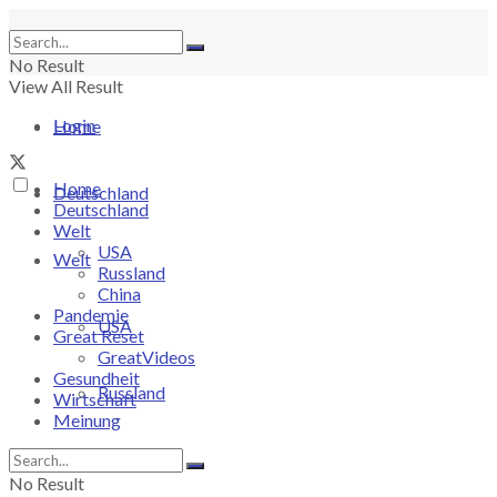
No Result
View All Result
Login
Home
Home
Deutschland
Deutschland
Welt
USA
Welt
Russland
China
Pandemie
USA
Great Reset
GreatVideos
Gesundheit
Russland
Wirtschaft
Meinung
China
No Result