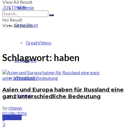
View All Result
Pandemie
JUST-NOW
No Result
Great Reset
View All Result
GreatVideos
Schlagwort:
haben
Gesundheit
Wirtschaft
Asien und Europa haben für Russland eine
Meinung
ganz unterschiedliche Bedeutung
by
rtnews
02/08/2026
PRICING
0
3