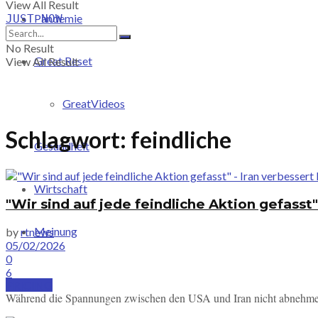
View All Result
Pandemie
JUST-NOW
No Result
Great Reset
View All Result
GreatVideos
Schlagwort:
feindliche
Gesundheit
Wirtschaft
"Wir sind auf jede feindliche Aktion gefass
Meinung
by
rtnews
05/02/2026
0
6
PRICING
Während die Spannungen zwischen den USA und Iran nicht abnehmen, m