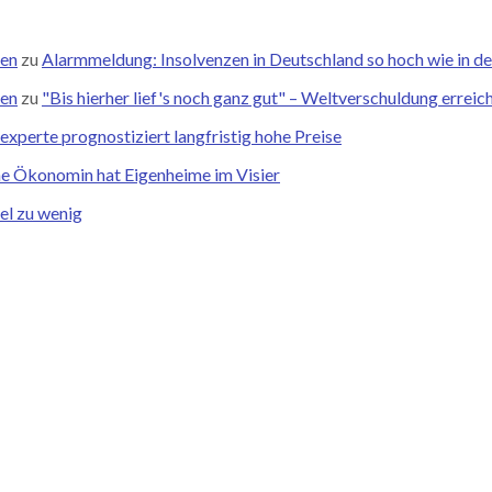
zen
zu
Alarmmeldung: Insolvenzen in Deutschland so hoch wie in de
zen
zu
"Bis hierher lief's noch ganz gut" – Weltverschuldung errei
xperte prognostiziert langfristig hohe Preise
he Ökonomin hat Eigenheime im Visier
el zu wenig