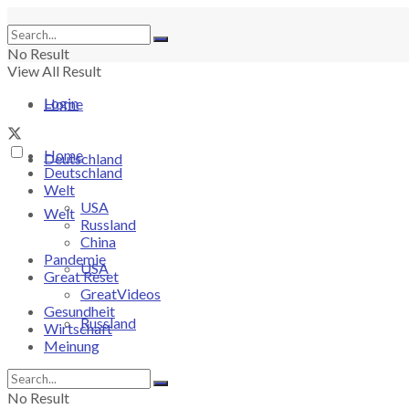
No Result
View All Result
Login
Home
Home
Deutschland
Deutschland
Welt
USA
Welt
Russland
China
Pandemie
USA
Great Reset
GreatVideos
Gesundheit
Russland
Wirtschaft
Meinung
China
No Result