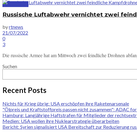
SUBSCRIBE
Russische Luftabwehr vernichtet zwei feindl
by
rtnews
21/07/2022
0
3
Die russische Armee hat am Mittwoch zwei feindliche Drohnen abfangen
Suchen
Recent Posts
Nichts für Krieg übrig: USA erschöpfen ihre Raketenarsenale
"Ölpreis und Kraftstoffpreis passen nicht zusammen": ADAC ford
Hamburg: Langjährige Haftstrafen für Mitglieder der rechtsext
Medien: USA wollen ihre Nuklearstrategie überarbeiten
Bericht: Syrien signalisiert USA Bereitschaft zur Reduzierung ru