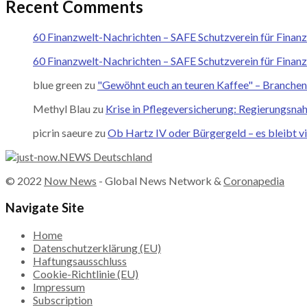
Recent Comments
60 Finanzwelt-Nachrichten – SAFE Schutzverein für Finan
60 Finanzwelt-Nachrichten – SAFE Schutzverein für Finan
blue green
zu
"Gewöhnt euch an teuren Kaffee" – Branchene
Methyl Blau
zu
Krise in Pflegeversicherung: Regierungsna
picrin saeure
zu
Ob Hartz IV oder Bürgergeld – es bleibt vi
© 2022
Now News
- Global News Network &
Coronapedia
Navigate Site
Home
Datenschutzerklärung (EU)
Haftungsausschluss
Cookie-Richtlinie (EU)
Impressum
Subscription