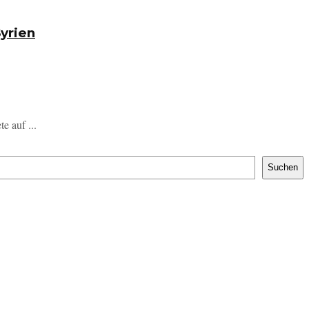
yrien
e auf ...
Suchen