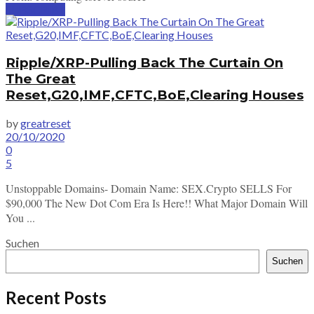
SUBSCRIBE
Ripple/XRP-Pulling Back The Curtain On
The Great
Reset,G20,IMF,CFTC,BoE,Clearing Houses
by
greatreset
20/10/2020
0
5
Unstoppable Domains- Domain Name: SEX.Crypto SELLS For
$90,000 The New Dot Com Era Is Here!! What Major Domain Will
You ...
Suchen
Suchen
Recent Posts