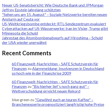
Neuer US-Senatsbericht: Wie Deutsche Bank und JPMorgan
Jeffrey Epstein jahrelang schützten
"Sehen uns am 15. August" – Soziale Netzwerke bereiten neuen
Ansturm auf Ceuta vor
US-Weltkriegsbombe entdeckt: RTL-Sendezentrum evakuiert
Cyberattacken auf US-Wasserwerke: Iran im Visier, Trump gibt
Minnesota die Schuld
Jahrestag des Atombombenabwurfs auf Hiroshima – Schuld
der USA wieder unerwähnt
Recent Comments
60 Finanzwelt-Nachrichten – SAFE Schutzverein für
Finanzen
zu
Alarmmeldung: Insolvenzen in Deutschland
so hoch wie in der Finanzkrise 2009
60 Finanzwelt-Nachrichten – SAFE Schutzverein für
Finanzen
zu
"Bis hierher lief's noch ganz gut" –
Weltverschuldung erreicht neuen Rekord
blue green
zu
"Gewöhnt euch an teuren Kaffee" –
Branchenexperte prognostiziert langfristig hohe Preise