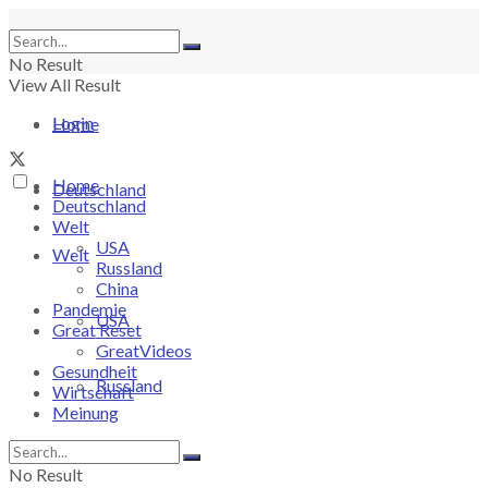
No Result
View All Result
Login
Home
Home
Deutschland
Deutschland
Welt
USA
Welt
Russland
China
Pandemie
USA
Great Reset
GreatVideos
Gesundheit
Russland
Wirtschaft
Meinung
China
No Result