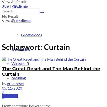
View All Result
Pandemie
JUST-NOW
No Result
Great Reset
View All Result
GreatVideos
Schlagwort:
Curtain
Gesundheit
Wirtschaft
The Great Reset and The Man Behind the
Curtain
Meinung
by
greatreset
05/11/2020
0
PRICING
8
From: computing forever source