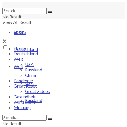
No Result
View All Result
Login
Home
Home
Deutschland
Deutschland
Welt
USA
Welt
Russland
China
Pandemie
USA
Great Reset
GreatVideos
Gesundheit
Russland
Wirtschaft
Meinung
China
No Result