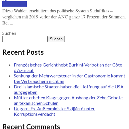
16
SUBSCRIBE
Diese Wahlen erschüttern das politische System Südafrikas –
verglichen mit 2019 verlor der ANC ganze 17 Prozent der Stimmen.
Bei ...
Suchen
Suchen
Recent Posts
Französisches Gericht hebt Burkini-Verbot an der Côte
d’Azur auf
Senkung der Mehrwertsteuer in der Gastronomie kommt
bei Verbrauchern nicht an
Drei islamische Staaten haben die Hoffnung auf die USA
aufgegeben
Mütter erheben Klage gegen Aushang der Zehn Gebote
an texanischen Schulen
Ungarn: Ex-Außenminister Szijjártó unter
Korruptionsverdacht
Recent Comments