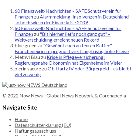
60 Finanzwelt-Nachrichten – SAFE Schutzverein für
Finanzen
zu
Alarmmeldung: Insolvenzen in Deutschland
so hoch wie in der Finanzkrise 2009
60 Finanzwelt-Nachrichten – SAFE Schutzverein für
Finanzen
zu
"Bis hierher lief's noch ganz gut" –
Weltverschuldung erreicht neuen Rekord
blue green
zu
"Gewöhnt euch an teuren Kaffee" –
Branchenexperte prognostiziert langfristig hohe Preise
Methyl Blau
zu
Krise in Pflegeversicherung:
Regierungsnahe Ökonomin hat Eigenheime im Visier
picrin saeure
zu
Ob Hartz IV oder Bürgergeld – es bleibt
viel zu wenig
© 2022
Now News
- Global News Network &
Coronapedia
Navigate Site
Home
Datenschutzerklärung (EU)
Haftungsausschluss