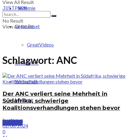
View All Result
Pandemie
JUST-NOW
No Result
Great Reset
View All Result
GreatVideos
Schlagwort:
ANC
Gesundheit
Wirtschaft
Der ANC verliert seine Mehrheit in
Meinung
Südafrika, schwierige
Koalitionsverhandlungen stehen bevor
by
rtnews
PRICING
02/06/2024
0