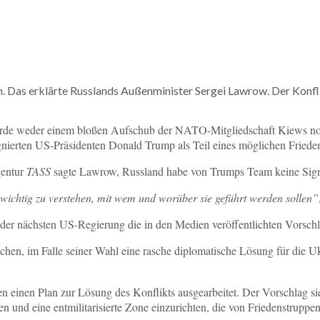
. Das erklärte Russlands Außenminister Sergei Lawrow. Der Konfl
erde weder einem bloßen Aufschub der NATO-Mitgliedschaft Kiews noc
signierten US-Präsidenten Donald Trump als Teil eines möglichen Fri
gentur
TASS
sagte Lawrow, Russland habe von Trumps Team keine Signa
t wichtig zu verstehen, mit wem und worüber sie geführt werden sollen”
der nächsten US-Regierung die in den Medien veröffentlichten Vorschl
en, im Falle seiner Wahl eine rasche diplomatische Lösung für die U
n einen Plan zur Lösung des Konflikts ausgearbeitet. Der Vorschlag s
ren und eine entmilitarisierte Zone einzurichten, die von Friedenstrupp