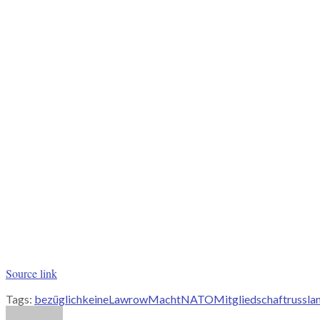
Source link
Tags:
bezüglich
keine
Lawrow
Macht
NATOMitgliedschaft
russla