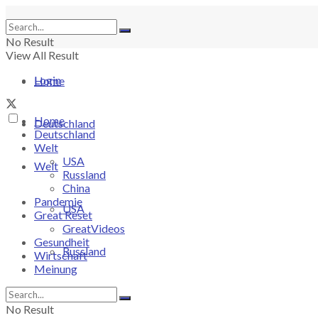
No Result
View All Result
Login
Home
Home
Deutschland
Deutschland
Welt
USA
Welt
Russland
China
Pandemie
USA
Great Reset
GreatVideos
Gesundheit
Russland
Wirtschaft
Meinung
China
No Result