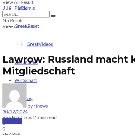
View All Result
Pandemie
JUST-NOW
No Result
Great Reset
View All Result
GreatVideos
Lawrow: Russland macht k
Gesundheit
Mitgliedschaft
Wirtschaft
Meinung
by
rtnews
30/12/2024
Reading Time: 2 mins read
PRICING
0
0
SHARES