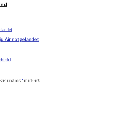
and
u Air notgelandet
hickt
lder sind mit
*
markiert