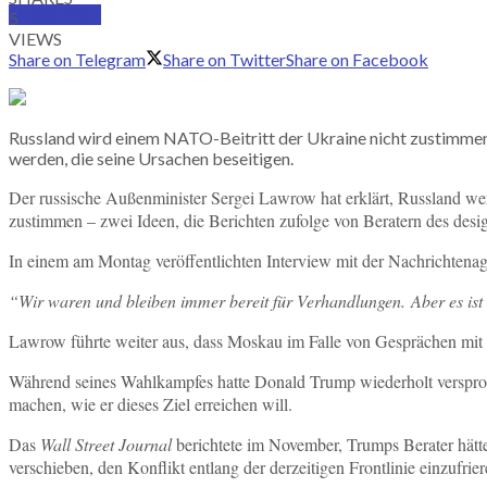
SUBSCRIBE
5
VIEWS
Share on Telegram
Share on Twitter
Share on Facebook
Russland wird einem NATO-Beitritt der Ukraine nicht zustimmen
werden, die seine Ursachen beseitigen.
Der russische Außenminister Sergei Lawrow hat erklärt, Russland w
zustimmen – zwei Ideen, die Berichten zufolge von Beratern des de
In einem am Montag veröffentlichten Interview mit der Nachrichtena
“Wir waren und bleiben immer bereit für Verhandlungen.
Aber es is
Lawrow führte weiter aus, dass Moskau im Falle von Gesprächen mit 
Während seines Wahlkampfes hatte Donald Trump wiederholt versproch
machen, wie er dieses Ziel erreichen will.
Das
Wall Street Journal
berichtete im November, Trumps Berater hätte
verschieben, den Konflikt entlang der derzeitigen Frontlinie einzufrie