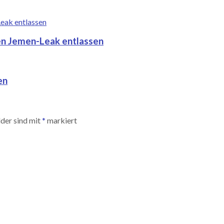
gen Jemen-Leak entlassen
en
lder sind mit
*
markiert