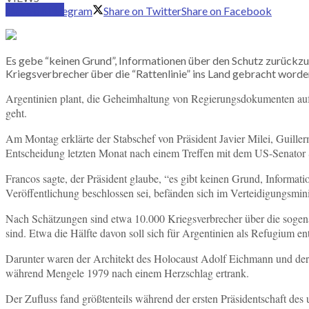
SUBSCRIBE
Share on Telegram
Share on Twitter
Share on Facebook
Es gebe “keinen Grund”, Informationen über den Schutz zurückzu
Kriegsverbrecher über die “Rattenlinie” ins Land gebracht worde
Argentinien plant, die Geheimhaltung von Regierungsdokumenten auf
geht.
Am Montag erklärte der Stabschef von Präsident Javier Milei, Guill
Entscheidung letzten Monat nach einem Treffen mit dem US-Senator St
Francos sagte, der Präsident glaube, “es gibt keinen Grund, Informa
Veröffentlichung beschlossen sei, befänden sich im Verteidigungsmini
Nach Schätzungen sind etwa 10.000 Kriegsverbrecher über die sogena
sind. Etwa die Hälfte davon soll sich für Argentinien als Refugium e
Darunter waren der Architekt des Holocaust Adolf Eichmann und der 
während Mengele 1979 nach einem Herzschlag ertrank.
Der Zufluss fand größtenteils während der ersten Präsidentschaft des 