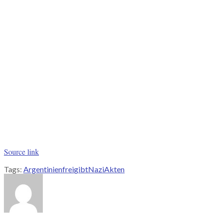
Source link
Tags:
Argentinien
frei
gibt
NaziAkten