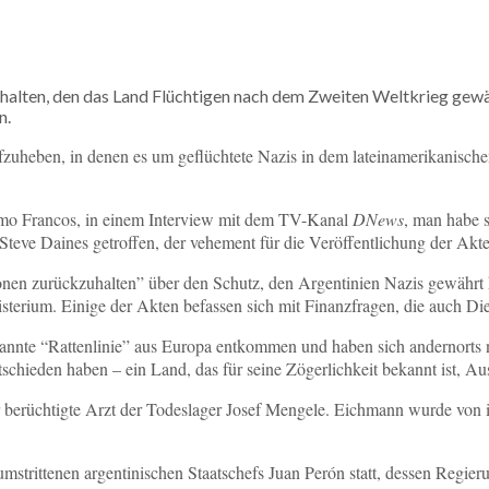
halten, den das Land Flüchtigen nach dem Zweiten Weltkrieg gewä
n.
zuheben, in denen es um geflüchtete Nazis in dem lateinamerikanische
ermo Francos, in einem Interview mit dem TV-Kanal
DNews
, man habe s
eve Daines getroffen, der vehement für die Veröffentlichung der Akten
tionen zurückzuhalten” über den Schutz, den Argentinien Nazis gewährt 
sterium. Einige der Akten befassen sich mit Finanzfragen, die auch Di
nnte “Rattenlinie” aus Europa entkommen und haben sich andernorts n
ntschieden haben – ein Land, das für seine Zögerlichkeit bekannt ist,
berüchtigte Arzt der Todeslager Josef Mengele. Eichmann wurde von i
umstrittenen argentinischen Staatschefs Juan Perón statt, dessen Regier