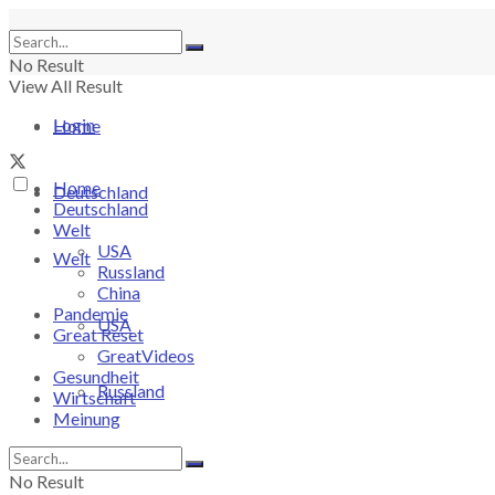
No Result
View All Result
Login
Home
Home
Deutschland
Deutschland
Welt
USA
Welt
Russland
China
Pandemie
USA
Great Reset
GreatVideos
Gesundheit
Russland
Wirtschaft
Meinung
China
No Result