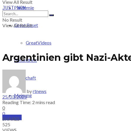
View All Result
Pandemie
JUST-NOW
No Result
Great Reset
View All Result
GreatVideos
Argentinien gibt Nazi-Akte
Gesundheit
Wirtschaft
by
rtnews
Meinung
25/03/2025
Reading Time: 2 mins read
0
0
PRICING
SHARES
525
VIEWS